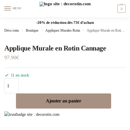
MENU
0
-20% de réduction dès 75€ d’achats
Déco rotin
»
Boutique
»
Appliques Murales Rotin
»
Applique Murale en Rotin Cannage
Applique Murale en Rotin Cannage
97.90
€
11 en stock
Ajouter au panier