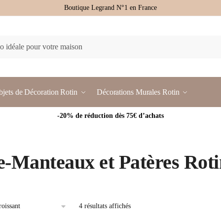
Boutique Legrand N°1 en France
jets de Décoration Rotin
Décorations Murales Rotin
-20% de réduction dès 75€ d’achats
e-Manteaux et Patères Roti
4 résultats affichés