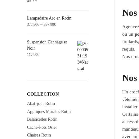
40.90
€
Nos 
Lampadaire Arc en Rotin
–
377.90
€
397.90
€
Agencez 
ou un
po
foulards
Suspension Cannage et
Noir
requis.
117.90
€
Nos croc
Nos 
Un croch
COLLECTION
vêtement
Abat-jour Rotin
installe
Appliques Murales Rotin
Certains
Balancelles Rotin
accessoi
Cache-Pots Osier
manteaux
Chaises Rotin
avec tous