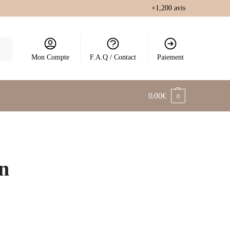
+1,200 avis
Mon Compte
F.A.Q / Contact
Paiement
0.00
€
0
n