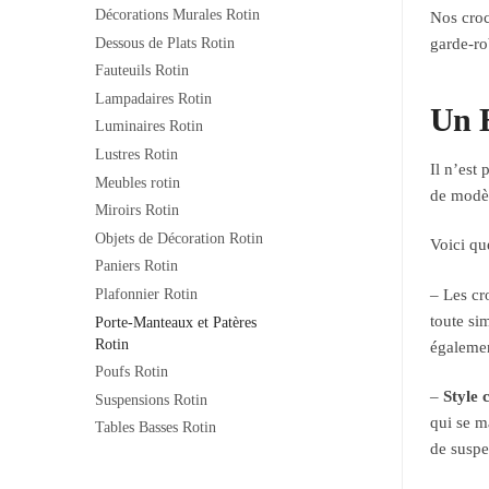
Décorations Murales Rotin
Nos croc
Dessous de Plats Rotin
garde-ro
Fauteuils Rotin
Lampadaires Rotin
Un E
Luminaires Rotin
Lustres Rotin
Il n’est
Meubles rotin
de modèl
Miroirs Rotin
Objets de Décoration Rotin
Voici qu
Paniers Rotin
– Les cr
Plafonnier Rotin
toute si
Porte-Manteaux et Patères
Rotin
égalemen
Poufs Rotin
–
Style
Suspensions Rotin
qui se m
Tables Basses Rotin
de suspe