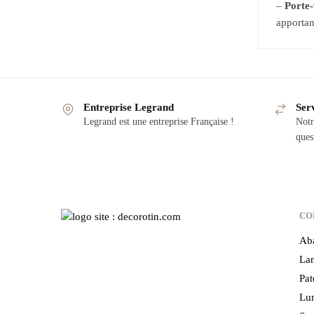
–
Porte-
apportant
Entreprise Legrand
Serv
Legrand est une entreprise Française !
Notr
ques
CO
Aba
Lam
Pat
Lum