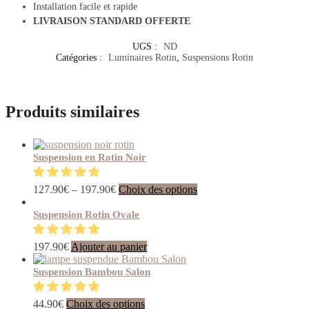
Installation facile et rapide
LIVRAISON STANDARD OFFERTE
UGS :
ND
Catégories :
Luminaires Rotin
,
Suspensions Rotin
Produits similaires
Suspension en Rotin Noir
Ce
127.90
€
–
197.90
€
Choix des options
produit
a
Suspension Rotin Ovale
plusieurs
variations.
197.90
€
Ajouter au panier
Les
options
Suspension Bambou Salon
peuvent
être
choisies
Ce
44.90
€
Choix des options