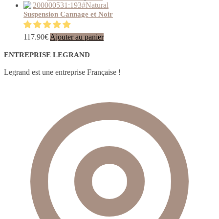
sur
produit
la
a
Suspension Cannage et Noir
page
plusieurs
du
variations.
117.90
€
Ajouter au panier
produit
Les
options
ENTREPRISE LEGRAND
peuvent
être
Legrand est une entreprise Française !
choisies
sur
la
page
du
produit