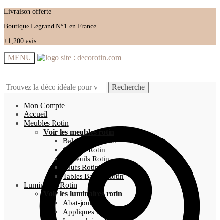
Livraison offerte
Boutique Legrand N°1 en France
+1,200 avis
MENU
Recherche
Recherche
Recherche
Recherche
pour :
pour :
Mon Compte
Accueil
Meubles Rotin
Voir les meubles rotin
Balancelles Rotin
Chaises Rotin
Fauteuils Rotin
Poufs Rotin
Tables Basses Rotin
Luminaires Rotin
Voir les luminaires rotin
Abat-jour Rotin
Appliques Murales Rotin