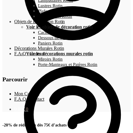
Lampadaires Rotin
Lustres Rotin
Plafonnier Rotin
Suspensions Rotin
Objets de Décoration Rotin
Voir les objets de décoration rotin
Cache-Pots Osier
Dessous de Plats Rotin
Paniers Rotin
Décorations Murales Rotin
F.A.Q / Contact
Voir les décorations murales rotin
Miroirs Rotin
Porte-Manteaux et Patères Rotin
Parcourir
Mon Compte
F.A.Q / Contact
0.00
€
0
-20% de réduction dès 75€ d’achats