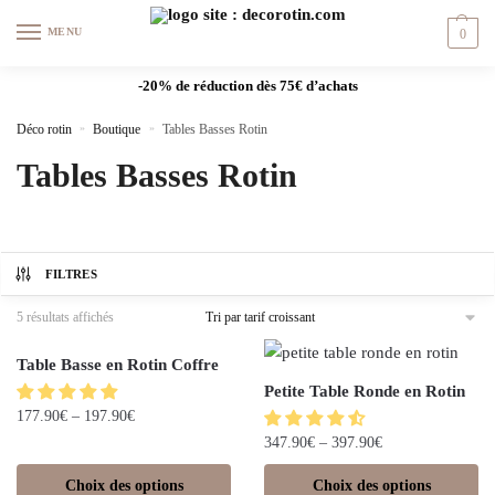
MENU
0
-20% de réduction dès 75€ d’achats
Déco rotin
»
Boutique
»
Tables Basses Rotin
Tables Basses Rotin
FILTRES
5 résultats affichés
Table Basse en Rotin Coffre
Petite Table Ronde en Rotin
177.90
€
–
197.90
€
347.90
€
–
397.90
€
Choix des options
Choix des options