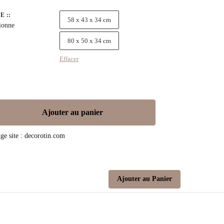
E :
:
58 x 43 x 34 cm
ionne
80 x 50 x 34 cm
Effacer
Ajouter au panier
Ajouter au Panier