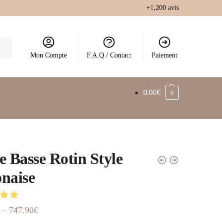
+1,200 avis
Mon Compte
F.A.Q / Contact
Paiement
0.00
€
0
e Basse Rotin Style
naise
–
747.90
€