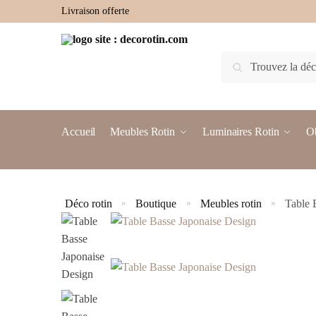
Livraison offerte
Recherche
Accueil
Meubles Rotin
Luminaires Rotin
Ob
Déco rotin
Boutique
Meubles rotin
Table 
»
»
»