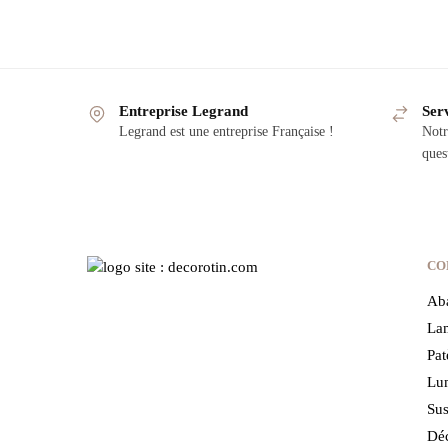
Entreprise Legrand
Serv
Legrand est une entreprise Française !
Notr
ques
CO
Aba
Lam
Pat
Lum
Sus
Déc