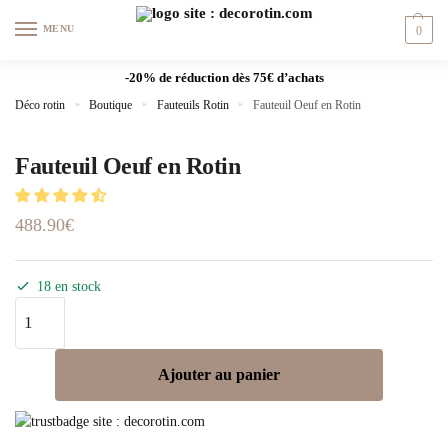
Skip
Skip
MENU
0
to
to
navigation
content
-20% de réduction dès 75€ d’achats
Déco rotin
»
Boutique
»
Fauteuils Rotin
»
Fauteuil Oeuf en Rotin
Fauteuil Oeuf en Rotin
488.90
€
18 en stock
quantité
de
Fauteuil
Ajouter au panier
Oeuf
en
Rotin