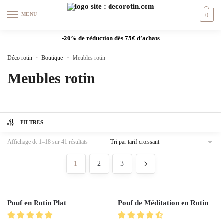
MENU
0
-20% de réduction dès 75€ d’achats
Déco rotin
»
Boutique
»
Meubles rotin
Meubles rotin
FILTRES
Affichage de 1–18 sur 41 résultats
1
2
3
Pouf en Rotin Plat
Pouf de Méditation en Rotin