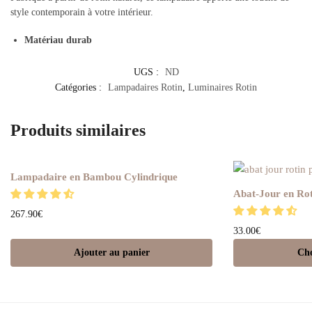
style contemporain à votre intérieur.
Matériau durab
UGS :
ND
Catégories :
Lampadaires Rotin
,
Luminaires Rotin
Produits similaires
Lampadaire en Bambou Cylindrique
Abat-Jour en Ro
267.90
€
33.00
€
Ajouter au panier
Cho