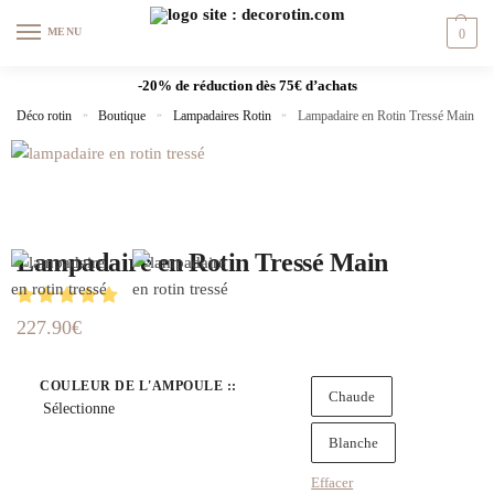
MENU
0
-20% de réduction dès 75€ d’achats
Déco rotin
»
Boutique
»
Lampadaires Rotin
»
Lampadaire en Rotin Tressé Main
Lampadaire en Rotin Tressé Main
227.90
€
COULEUR DE L'AMPOULE :
:
Chaude
Sélectionne
Blanche
Effacer