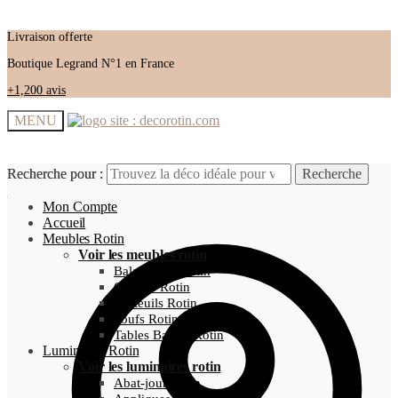
Livraison offerte
Boutique Legrand N°1 en France
+1,200 avis
MENU
Recherche pour :
Recherche pour :
Recherche
Recherche
Mon Compte
Accueil
Meubles Rotin
Voir les meubles rotin
Balancelles Rotin
Chaises Rotin
Fauteuils Rotin
Poufs Rotin
Tables Basses Rotin
Luminaires Rotin
Voir les luminaires rotin
Abat-jour Rotin