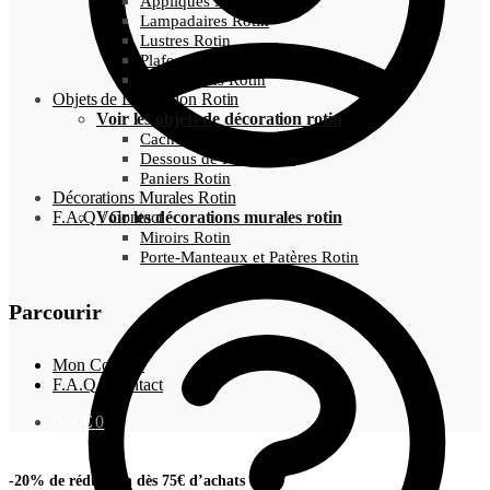
Appliques Murales Rotin
Lampadaires Rotin
Lustres Rotin
Plafonnier Rotin
Suspensions Rotin
Objets de Décoration Rotin
Voir les objets de décoration rotin
Cache-Pots Osier
Dessous de Plats Rotin
Paniers Rotin
Décorations Murales Rotin
F.A.Q / Contact
Voir les décorations murales rotin
Miroirs Rotin
Porte-Manteaux et Patères Rotin
Parcourir
Mon Compte
F.A.Q / Contact
0.00
€
0
-20% de réduction dès 75€ d’achats