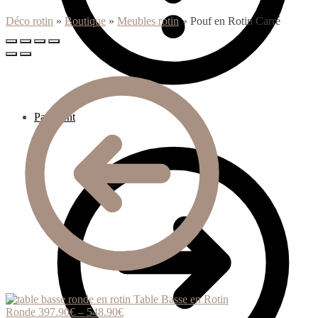
Déco rotin
»
Boutique
»
Meubles rotin
»
Pouf en Rotin Carré
Paiement
Table Basse en Rotin
Ronde
397.90
€
–
548.90
€