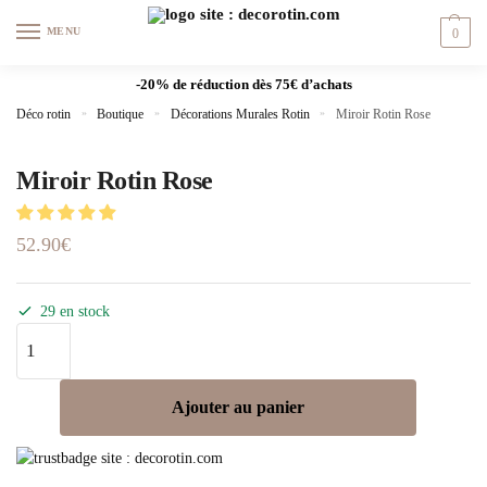
MENU
0
-20% de réduction dès 75€ d’achats
Déco rotin
»
Boutique
»
Décorations Murales Rotin
»
Miroir Rotin Rose
Miroir Rotin Rose
52.90
€
29 en stock
Ajouter au panier