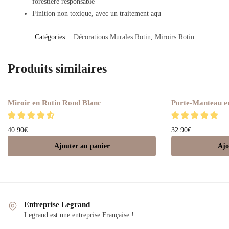
forestière responsable
Finition non toxique, avec un traitement aqu
Catégories :
Décorations Murales Rotin
,
Miroirs Rotin
Produits similaires
Miroir en Rotin Rond Blanc
Porte-Manteau e
40.90
€
32.90
€
Ajouter au panier
Ajo
Entreprise Legrand
Legrand est une entreprise Française !