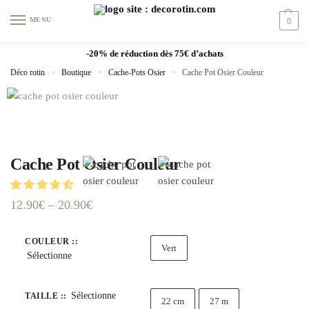
MENU
0
-20% de réduction dès 75€ d’achats
Déco rotin
»
Boutique
»
Cache-Pots Osier
»
Cache Pot Osier Couleur
Cache Pot Osier Couleur
12.90
€
–
20.90
€
COULEUR :
:
Vert
Sélectionne
Sélectionne
TAILLE :
:
22 cm
27 m