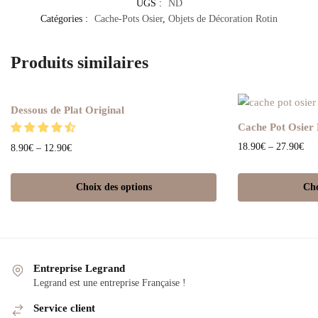
UGS :
ND
Catégories :
Cache-Pots Osier
,
Objets de Décoration Rotin
Produits similaires
Dessous de Plat Original
Cache Pot Osier
18.90
€
–
27.90
€
8.90
€
–
12.90
€
Choix des options
Cho
Entreprise Legrand
Legrand est une entreprise Française !
Service client