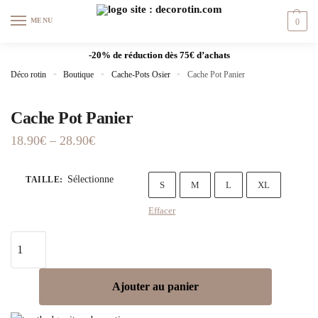
MENU
0
-20% de réduction dès 75€ d’achats
Déco rotin
»
Boutique
»
Cache-Pots Osier
»
Cache Pot Panier
Cache Pot Panier
18.90
€
–
28.90
€
Sélectionne
TAILLE
:
S
M
L
XL
Effacer
Ajouter au panier