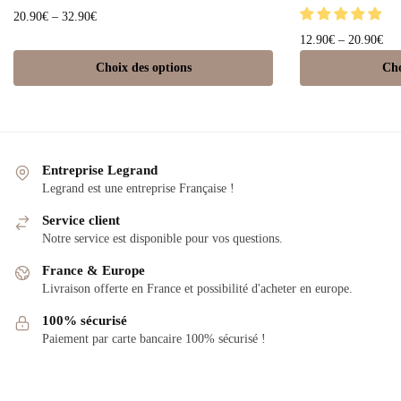
20.90
€
–
32.90
€
12.90
€
–
20.90
€
Choix des options
Cho
Entreprise Legrand
Legrand est une entreprise Française !
Service client
Notre service est disponible pour vos questions.
France & Europe
Livraison offerte en France et possibilité d'acheter en europe.
100% sécurisé
Paiement par carte bancaire 100% sécurisé !