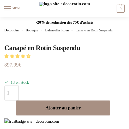
MENU
0
-20% de réduction dès 75€ d’achats
Déco rotin
»
Boutique
»
Balancelles Rotin
»
Canapé en Rotin Suspendu
Canapé en Rotin Suspendu
897.99
€
18 en stock
Ajouter au panier