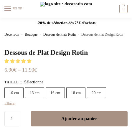
MENU
0
-20% de réduction dès 75€ d’achats
Déco rotin
»
Boutique
»
Dessous de Plats Rotin
»
Dessous de Plat Design Rotin
Dessous de Plat Design Rotin
6.90
€
–
11.90
€
Sélectionne
TAILLE :
:
10 cm
13 cm
16 cm
18 cm
20 cm
Effacer
Ajouter au panier