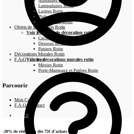
Appliques Murales Rotin
Lampadaires Rotin
Lustres Rotin
Plafonnier Rotin
Suspensions Rotin
Objets de Décoration Rotin
Voir les objets de décoration rotin
Cache-Pots Osier
Dessous de Plats Rotin
Paniers Rotin
Décorations Murales Rotin
F.A.Q / Contact
Voir les décorations murales rotin
Miroirs Rotin
Porte-Manteaux et Patères Rotin
Parcourir
Mon Compte
F.A.Q / Contact
0.00
€
0
-20% de réduction dès 75€ d’achats