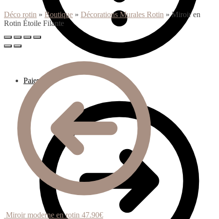
Déco rotin
»
Boutique
»
Décorations Murales Rotin
»
Miroir en
Rotin Étoile Filante
Paiement
Miroir moderne en rotin
47.90
€