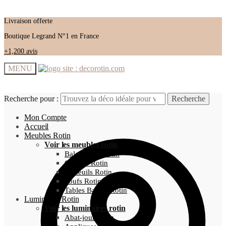
Livraison offerte
Boutique Legrand N°1 en France
+1,200 avis
MENU
Recherche pour :
Recherche pour :
Recherche
Recherche
Mon Compte
Accueil
Meubles Rotin
Voir les meubles rotin
Balancelles Rotin
Chaises Rotin
Fauteuils Rotin
Poufs Rotin
Tables Basses Rotin
Luminaires Rotin
Voir les luminaires rotin
Abat-jour Rotin