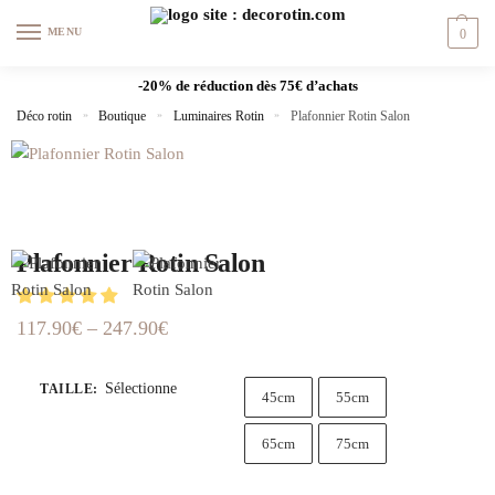
MENU
0
-20% de réduction dès 75€ d’achats
Déco rotin
»
Boutique
»
Luminaires Rotin
»
Plafonnier Rotin Salon
Plafonnier Rotin Salon
117.90
€
–
247.90
€
Sélectionne
TAILLE
:
45cm
55cm
65cm
75cm