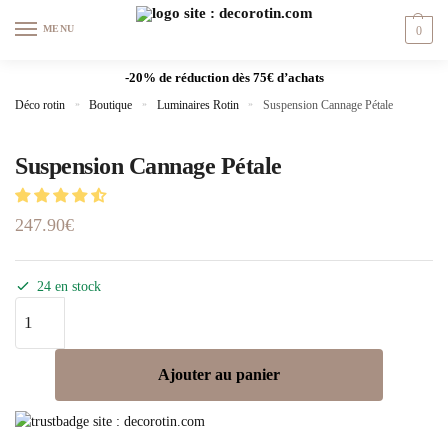
MENU
0
-20% de réduction dès 75€ d’achats
Déco rotin
»
Boutique
»
Luminaires Rotin
»
Suspension Cannage Pétale
Suspension Cannage Pétale
247.90
€
24 en stock
Ajouter au panier