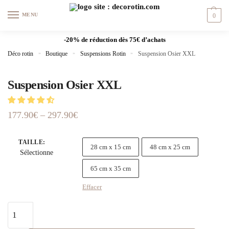
MENU
0
-20% de réduction dès 75€ d’achats
Déco rotin
»
Boutique
»
Suspensions Rotin
»
Suspension Osier XXL
Suspension Osier XXL
177.90
€
–
297.90
€
TAILLE
:
28 cm x 15 cm
48 cm x 25 cm
Sélectionne
65 cm x 35 cm
Effacer