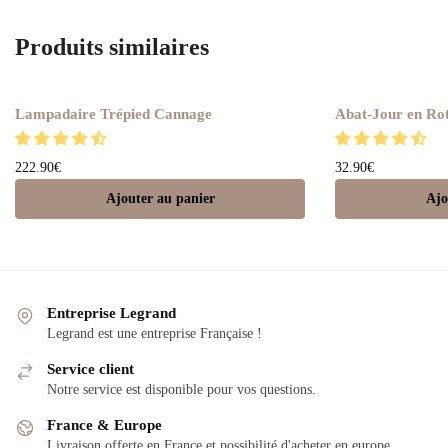
Produits similaires
Lampadaire Trépied Cannage
Abat-Jour en Rot
222.90
€
32.90
€
Ajouter au panier
Ajo
Entreprise Legrand
Legrand est une entreprise Française !
Service client
Notre service est disponible pour vos questions.
France & Europe
Livraison offerte en France et possibilité d'acheter en europe.