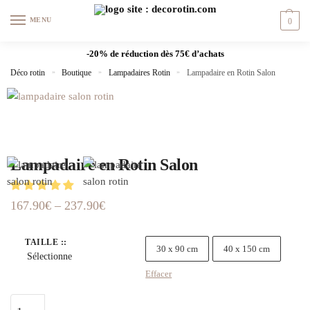
MENU
0
-20% de réduction dès 75€ d’achats
Déco rotin
»
Boutique
»
Lampadaires Rotin
»
Lampadaire en Rotin Salon
Lampadaire en Rotin Salon
167.90
€
–
237.90
€
TAILLE :
:
30 x 90 cm
40 x 150 cm
Sélectionne
Effacer