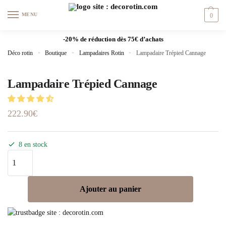
MENU
0
-20% de réduction dès 75€ d’achats
Déco rotin
»
Boutique
»
Lampadaires Rotin
»
Lampadaire Trépied Cannage
Lampadaire Trépied Cannage
222.90
€
8 en stock
Ajouter au panier