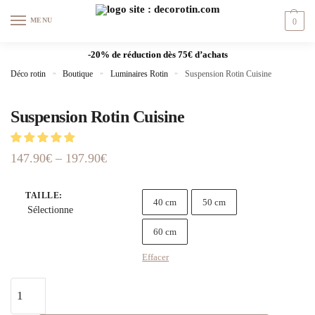
MENU
0
-20% de réduction dès 75€ d’achats
Déco rotin
»
Boutique
»
Luminaires Rotin
»
Suspension Rotin Cuisine
Suspension Rotin Cuisine
147.90
€
–
197.90
€
TAILLE
:
40 cm
50 cm
Sélectionne
60 cm
Effacer