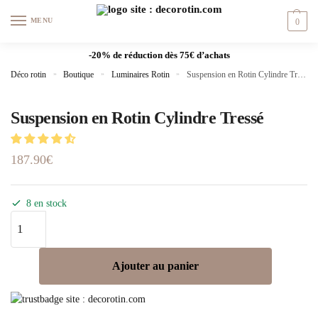
MENU
0
-20% de réduction dès 75€ d’achats
Déco rotin
»
Boutique
»
Luminaires Rotin
»
Suspension en Rotin Cylindre Tressé
Suspension en Rotin Cylindre Tressé
187.90
€
8 en stock
Ajouter au panier