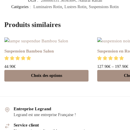
UGS :
200000531:365458#C Natural Rattan
Catégories :
Luminaires Rotin
,
Lustres Rotin
,
Suspensions Rotin
Produits similaires
Suspension Bambou Salon
Suspension en Ro
44.90
€
127.90
€
–
197.90
€
Choix des options
Cho
Entreprise Legrand
Legrand est une entreprise Française !
Service client