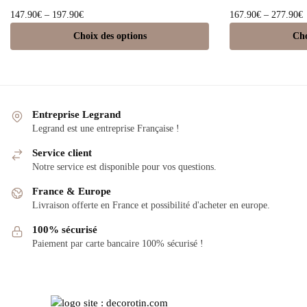
Ce
147.90
€
–
197.90
€
167.90
€
–
277.90
€
produit
p
Choix des options
Cho
a
a
plusieurs
p
variations.
v
Les
options
o
Entreprise Legrand
peuvent
Legrand est une entreprise Française !
être
ê
Service client
choisies
c
Notre service est disponible pour vos questions.
sur
s
France & Europe
la
l
Livraison offerte en France et possibilité d'acheter en europe.
page
du
100% sécurisé
produit
p
Paiement par carte bancaire 100% sécurisé !