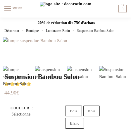
Skip
Skip
MENU
0
to
to
navigation
content
-20% de réduction dès 75€ d’achats
Déco rotin
»
Boutique
»
Luminaires Rotin
»
Suspension Bambou Salon
Suspension Bambou Salon
44.90
€
COULEUR :
:
Bois
Noir
Sélectionne
Blanc