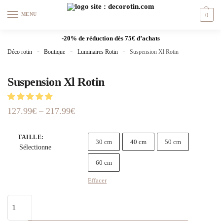
MENU
0
-20% de réduction dès 75€ d’achats
Déco rotin
»
Boutique
»
Luminaires Rotin
»
Suspension Xl Rotin
Suspension Xl Rotin
127.99
€
–
217.99
€
TAILLE
:
30 cm
40 cm
50 cm
Sélectionne
60 cm
Effacer