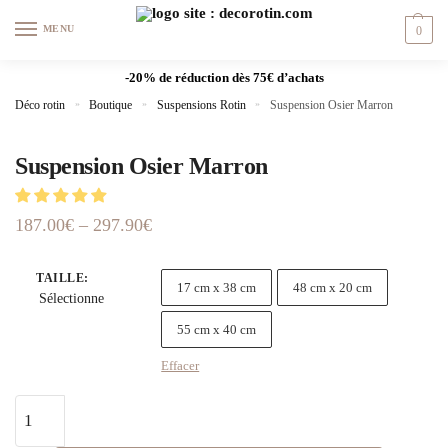
MENU
0
-20% de réduction dès 75€ d’achats
Déco rotin
»
Boutique
»
Suspensions Rotin
»
Suspension Osier Marron
Suspension Osier Marron
187.00
€
–
297.90
€
TAILLE
:
17 cm x 38 cm
48 cm x 20 cm
Sélectionne
55 cm x 40 cm
Effacer