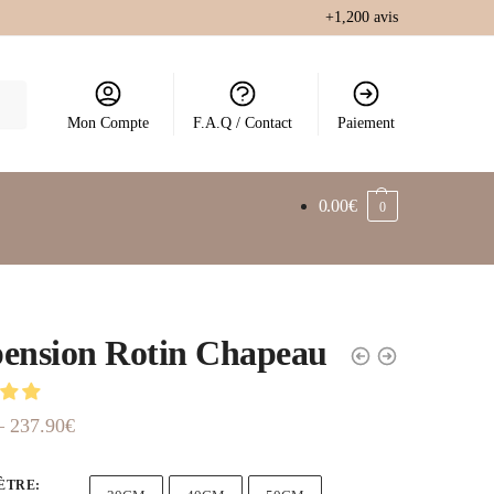
+1,200 avis
Mon Compte
F.A.Q / Contact
Paiement
0.00
€
0
ension Rotin Chapeau
–
237.90
€
ÈTRE
: