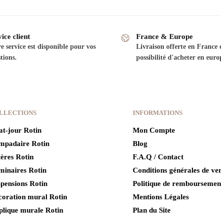
ice client
France & Europe
e service est disponible pour vos
Livraison offerte en France 
tions.
possibilité d'acheter en euro
LLECTIONS
INFORMATIONS
t-jour Rotin
Mon Compte
mpadaire Rotin
Blog
ères Rotin
F.A.Q / Contact
minaires Rotin
Conditions générales de ve
pensions Rotin
Politique de remboursemen
coration mural Rotin
Mentions Légales
plique murale Rotin
Plan du Site