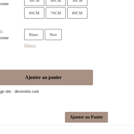
30CM
40CM
50CM
ionne
60CM
70CM
80CM
E
:
Blanc
Noir
ionne
Effacer
Ajouter au panier
Ajouter au Panier