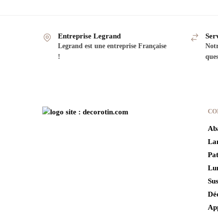
Entreprise Legrand
Serv
Legrand est une entreprise Française
Notr
!
ques
CO
Aba
La
Pat
Lu
Sus
Dé
Ap